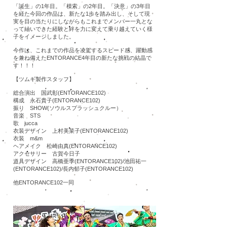
「誕生」の1年目。「模索」の2年目。「決意」の3年目
を経た今回の作品は、新たな1歩を踏み出し、そして現
実を目の当たりにしながらもこれまでメンバー一丸とな
って紬いできた経験と絆を力に変えて乗り越えていく様
子をイメージしました。
今作は、これまでの作品を凌駕するスピード感、躍動感
を兼ね備えたENTORANCE4年目の新たな挑戦の結晶で
す！！！
【ツムギ製作スタッフ】
総合演出 国武彰(ENTORANCE102)
構成 永石貴子(ENTORANCE102)
振り SHOW(ソウルスプラッシュクルー）
音楽 STS
歌 jucca
衣装デザイン 上村美菜子(ENTORANCE102)
衣装 m&m
ヘアメイク 松崎由真(ENTORANCE102)
アクセサリー 古賀今日子
道具デザイン 高橋亜季(ENTORANCE102)/池田祐一
(ENTORANCE102)/長内郁子(ENTORANCE102)
​他ENTORANCE102一同