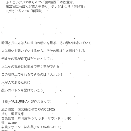
​ふくこいアジア祭り2025「第8位西日本鉄道賞」
​第27回にっぽんど真ん中祭り テレどまつり「健闘賞」
九州がっ祭2026「敢闘賞」
2020-2023
作品「楪～YUZURIHA～」
時間と共に人は人に沢山の想いを繋ぎ、その想いは続いていく
人は想いを繋いでいけるからこそその魂は生き続けられる
例えその魂が道半ばだったとしても
人はその魂を目的地まで導く事ができる
この地球上でそれをできるのは「
人」だけ
人が人であるために
想いのバトンを繋げていこう
【楪～YUZURIHA～製作スタッフ】
総合演出 国武彰(ENTORANCE102)​
振り 梶原良恵
音楽監督 戸田清章(ソリッド・サウンド・ラボ)
歌 acane
衣装デザイン 林友美(ENTORANCE102)