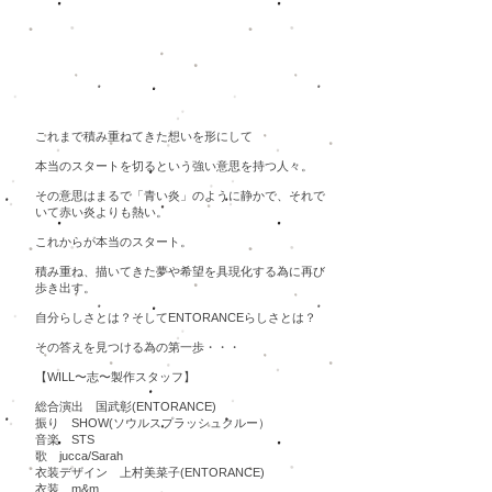
2015作品「WILL〜志〜」
これまで積み重ねてきた想いを形にして
本当のスタートを切るという強い意思を持つ人々。
その意思はまるで「青い炎」のように静かで、それで
いて赤い炎よりも熱い。
これからが本当のスタート。
積み重ね、描いてきた夢や希望を具現化する為に再び
歩き出す。
自分らしさとは？そしてENTORANCEらしさとは？
​その答えを見つける為の第一歩・・・
【WILL〜志〜製作スタッフ】
総合演出 国武彰(ENTORANCE)
振り SHOW(ソウルスプラッシュクルー）
音楽 STS
歌 jucca/Sarah
衣装デザイン 上村美菜子(ENTORANCE)
衣装 m&m