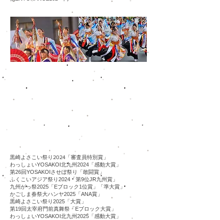
​黒崎よさこい祭り2024「審査員特別賞」
​わっしょいYOSAKOI北九州2024「感動大賞」
第26回YOSAKOIさせぼ祭り「敢闘賞」
ふくこいアジア祭り2024「第9位JR九州賞」
九州がっ祭2025「Eブロック1位賞」
​「準大賞」
かごしま春祭大ハンヤ2025「ANA賞」
​黒崎よさこい祭り2025「大賞」
​第19回太宰府門前真舞祭「Eブロック大賞」
​わっしょいYOSAKOI北九州2025「感動大賞」