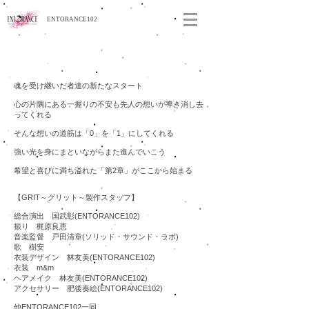
ENTORANCE102
2024-2025
作品「GRIT～グリット～」
魂を受け継いだ者達の新たなスタート
心の片隅にある一握りの不安も先人の想いが導き消し去
ってくれる
​そんな想いの道筋は「0」を「1」にしてくれる
強い光を身にまといながらまた進んでいこう
希望と喜びに満ち溢れた「第2章」がここから始まる
【GRIT～グリット～製作スタッフ】
総合演出 国武彰(ENTORANCE102)​
振り 梶原良恵
音楽監督 戸田清章(ソリッド・サウンド・ラボ)
歌 樹安
衣装デザイン 林友美(ENTORANCE102)
衣装 m&m
ヘアメイク 林友美(ENTORANCE102)
アクセサリー 肥後奏絵(ENTORANCE102)
​他ENTORANCE102一同