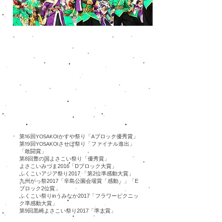
第16回YOSAKOIかすや祭り「Aブロック優秀賞」
第19回YOSAKOIさせぼ祭り「ファイナル進出」
「敢闘賞」
第8回豊の国よさこい祭り「優秀賞」
よさこいみづま2016「Dブロック大賞」
ふくこいアジア祭り2017 「第2位準感動大賞」
九州がっ祭2017「辛島公園会場賞「感動」」「E
ブロック2位賞」
ふくこい
祭りinうみなか2017
「フラワーピクニッ
ク準感動大賞」
第9回黒崎よさこい祭り2017「準大賞」