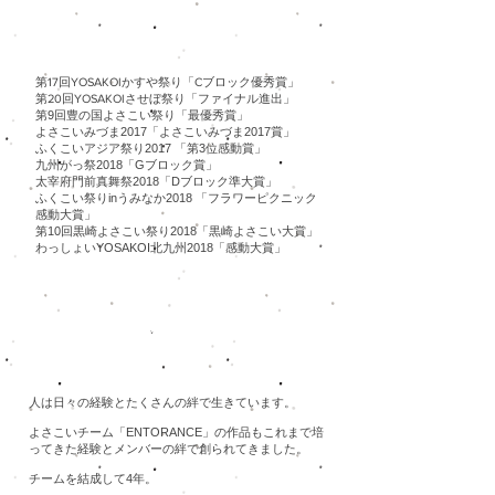
第17回YOSAKOIかすや祭り「Cブロック優秀賞」
第20回YOSAKOIさせぼ祭り「ファイナル進出」
第9回豊の国よさこい祭り「最優秀賞」
よさこいみづま2017「よさこいみづま2017賞」
ふくこいアジア祭り2017 「第3位感動賞」
九州がっ祭2018「Gブロック賞」
​太宰府門前真舞祭2018「Dブロック準大賞」
ふくこい
祭りinうみなか2018
「フラワーピクニック
感動大賞」
第10回黒崎よさこい祭り2018「黒崎よさこい大賞」
​わっしょいYOSAKOI北九州2018「感動大賞」
2016作品「ツムギ」
人は日々の経験とたくさんの絆で生きています。
よさこいチーム「ENTORANCE」の作品もこれまで培
ってきた経験とメンバーの絆で創られてきました。
チームを結成して4年。