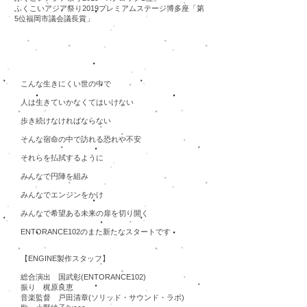
​ふくこいアジア祭り2019プレミアムステージ博多座「第
5位福岡市議会議長賞」
2018作品「ENGINE」
こんな生きにくい世の中で
人は生きていかなくてはいけない
歩き続けなければならない
そんな宿命の中で訪れる恐れや不安
それらを払拭するように
みんなで円陣を組み
みんなでエンジンをかけ
みんなで希望ある未来の扉を切り開く
ENTORANCE102のまた新たなスタートです
【ENGINE製作スタッフ】
総合演出 国武彰(ENTORANCE102)
振り 梶原良恵
音楽監督 戸田清章(ソリッド・サウンド・ラボ)