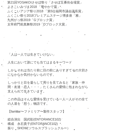
第21回YOSAKOIさせぼ祭り「させぼ五番街会場賞」
よさこいみづま2018 「華やかで賞」
ふくこいアジア祭り2018 「第5位福岡市議会議長賞」
​ふくこい祭り2018プレミアムステージ博多座「雅」
九州がっ祭2019「Gブロック賞」
​太宰府門前真舞祭2019「Dブロック大賞」
2017作品「familiar〜ファミリア〜」
「人は一人では生きていけない」
人生において誰にでも当てはまるキーワード
しかしそれは当たり前に目の前にありすぎてその大切さ
になかなか気付かないものです。
しっかりと目を凝らして周りを見てみると「家族・仲
間・友達・恋人・・・」たくさんの愛情に包まれながら
支えられて生きています。
この作品はそんな愛情を受けている一人一人がその全て
の人達を「想う」物語です。
【familiar〜ファミリア〜製作スタッフ】
総合演出 国武彰(ENTORANCE102)
構成 永石貴子(ENTORANCE102)
振り SHOW(ソウルスプラッシュクルー）