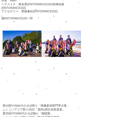
衣装 m&m
ヘアメイク 林友美(ENTORANCE102)/松崎由真
(ENTORANCE102)
アクセサリー 肥後奏絵(ENTORANCE102)
​他ENTORANCE102一同
​第24回YOSAKOIさせぼ祭り「映像参加部門準大賞」
​ふくこいアジア祭り2022「第8位西日本鉄道賞」
第25回YOSAKOIさせぼ祭り「敢闘賞」