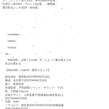
ふくこいアジア祭り2023「第4位福岡市長賞」
九州がっ祭2024「ブロック2位賞」「敢闘賞」
​鹿児島大ハンヤ2024「ANA賞」
2019作品「ENGINE～code：R～」
「revolution」
「reborn」
「revival」
etc…
「ENGINE」は様々なcode「R」によって書き換えられ
生まれ変わる・・・
【ENGINE～code:R～製作スタッフ】
総合演出 国武彰(ENTORANCE102)
​構成 永石貴子(ENTORANCE102)
振り 梶原良恵
音楽監督 戸田清章(ソリッド・サウンド・ラボ)
歌 小野綾子/jucca
衣装デザイン 上村美菜子/肥後奏絵/林友美(以上
ENTORANCE102)
衣装 m&m
ヘアメイク 林友美(ENTORANCE102)/松崎由真
(ENTORANCE102)