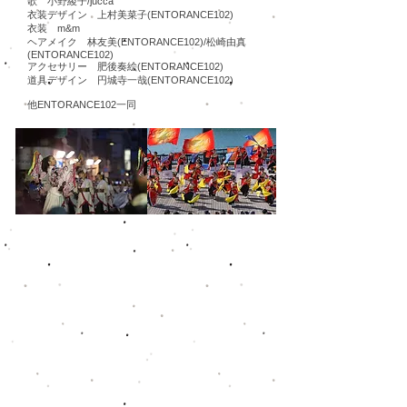
歌 小野綾子/jucca
衣装デザイン 上村美菜子(ENTORANCE102)
衣装 m&m
ヘアメイク 林友美(ENTORANCE102)/松崎由真
(ENTORANCE102)
アクセサリー 肥後奏絵(ENTORANCE102)
道具デザイン 円城寺一哉(ENTORANCE102)
​他ENTORANCE102一同