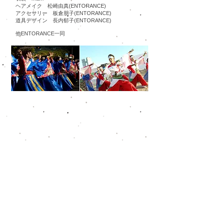
ヘアメイク 松崎由真(ENTORANCE)
アクセサリー 板倉朋子(ENTORANCE)
道具デザイン 長内郁子(ENTORANCE)
​他ENTORANCE一同
ふくこいアジア祭り2015「第4位福岡市長賞」
第18回YOSAKOIさせぼ祭り「ファイナル進出」
「敢闘賞」「倉島岸壁会場賞」