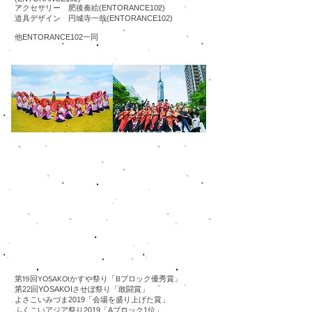
アクセサリー 肥後奏絵(ENTORANCE102)
道具デザイン 円城寺一哉(ENTORANCE102)
​他ENTORANCE102一同
第19回YOSAKOIかすや祭り「Bブロック優秀賞」
第22回YOSAKOIさせぼ祭り「敢闘賞」
よさこいみづま2019「会場を盛り上げた賞」
ふくこいアジア祭り2019「Aブロック1位」