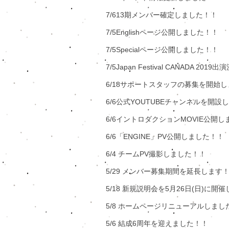
7/613期メンバー確定しました！！
7/5Englishページ公開しました！！​
7/5Specialページ公開しました！！
7/5Japan Festival CANADA 2019
6/18サポートスタッフの募集を開始
​6/6公式YOUTUBEチャンネルを開
6/6イントロダクションMOVIE公開し
6/6「ENGINE」PV公開しました！！
​6/4 チームPV撮影しました！！
​5/29 メンバー募集期間を延長します
5/18 新規説明会を5月26日(日)に開
​5/8 ホームページリニューアルしまし
​5/6 結成6周年を迎えました！！​