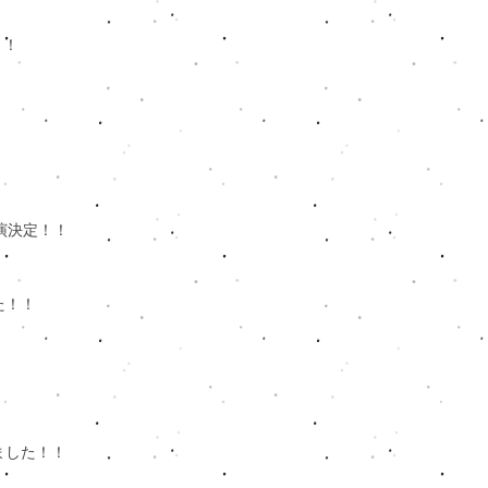
！
​​
0 出演決定！！
た！！
ました！！​